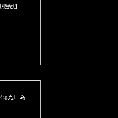
距離戀愛組
新歌《陽光》 為