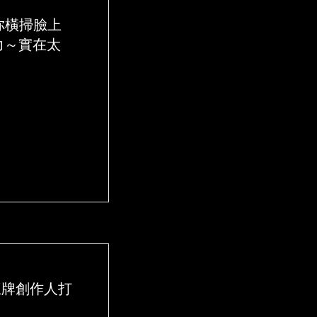
你橫掃臉上
力～實在太
王牌創作人打