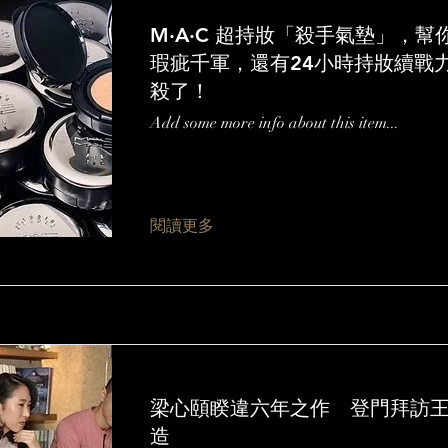
M·A·C 超持妝「殺手氣墊」，幫
瑕疵千軍，還有24小時持妝續戰
殺了！
Add some more info about this item...
閱讀更多
梁心頤睽違六年之作 登門拜訪
造