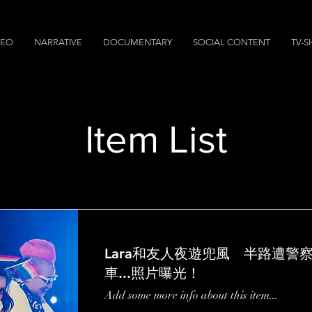
DEO
NARRATIVE
DOCUMENTARY
SOCIAL CONTENT
TV-
Item List
Lara和友人夜遊兜風 半路遭警
車...照片曝光！
Add some more info about this item...