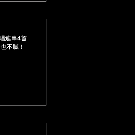
玩翻唱連串4首
遍也不膩！