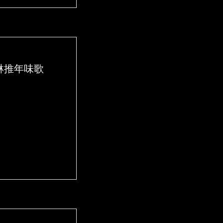
琳推年味歌