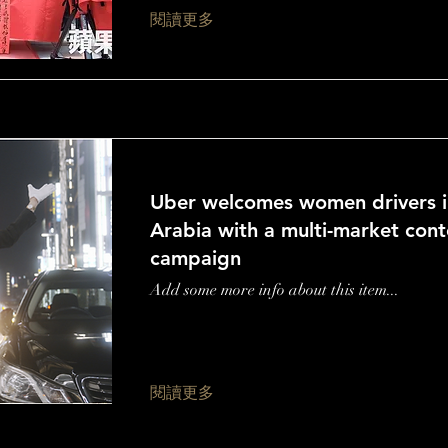
閱讀更多
Uber welcomes women drivers i
Arabia with a multi-market cont
campaign
Add some more info about this item...
閱讀更多