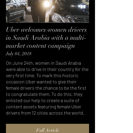
Uber welcomes women drivers
in Saudi Arabia with a multi-
market content campaign
July 04, 2018
On June 24th, women in Saudi Arabia
were able to drive in their country for the
very first time. To mark this historic
occasion Uber wanted to give their
female drivers the chance to be the first
to congratulate them. To do this, they
enlisted our help to create a suite of
content assets featuring female Uber
drivers from 12 cities across the world.
Full Article