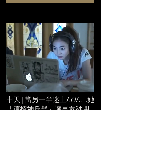
中天 | 當另一半迷上LOL…她
「這招神反擊」讓男友秒閉
嘴 網看完全笑歪！
May 21, 2017
藝人謝沛恩近日與導演「
K李LEE
」合作