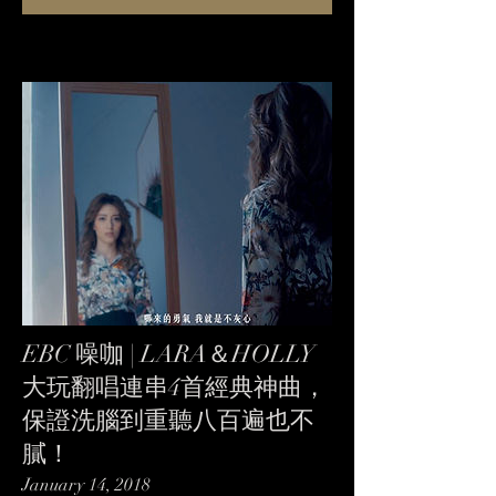
EBC 噪咖 | LARA＆HOLLY
大玩翻唱連串4首經典神曲，
保證洗腦到重聽八百遍也不
膩！
January 14, 2018