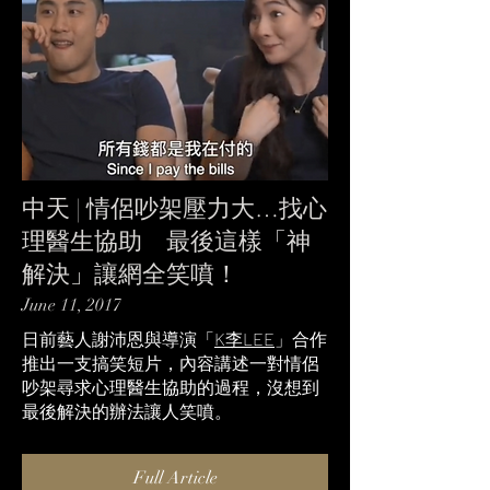
中天 | 情侶吵架壓力大…找心
理醫生協助 最後這樣「神
解決」讓網全笑噴！
June 11, 2017
日前藝人謝沛恩與導演「
K李LEE
」合作
推出一支搞笑短片，內容講述一對情侶
吵架尋求心理醫生協助的過程，沒想到
最後解決的辦法讓人笑噴。
Full Article