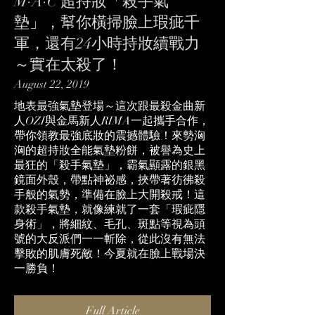
M·A·C 超持妝「殺手氣
墊」，幫你橫掃臉上瑕疵千
軍，還有24小時持妝續戰力
～實在太殺了！
August 22, 2019
地表最強氣墊登場～這次跟最殺金曲新
人OZI與金馬新人RIMA一起攜手合作，
帶你領教最強底妝的震撼體驗！來勢洶
洶的超持妝全能氣墊粉餅，被譽為史上
最狂的「殺手氣墊」，霸氣顯露的銀黑
鏡面外殼，帶點神祕感，挾帶著彷彿殺
手般的氣勢，準備在臉上大開殺戒！這
款殺手氣墊，就像練就了一套「瑕疵隱
身術」，將細紋、毛孔、斑點等視為頭
號的大反派們一一斬除，從此沒有無法
擊敗的肌膚死敵！今夏就在臉上戰場決
一勝負！
Full Article