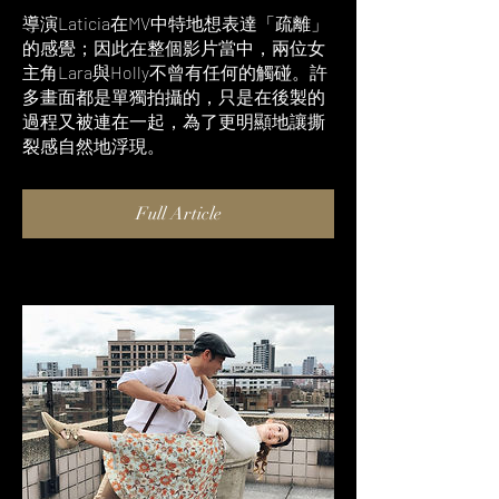
導演Laticia在MV中特地想表達「疏離」
的感覺；因此在整個影片當中，兩位女
主角Lara與Holly不曾有任何的觸碰。許
多畫面都是單獨拍攝的，只是在後製的
過程又被連在一起，為了更明顯地讓撕
裂感自然地浮現。
Full Article