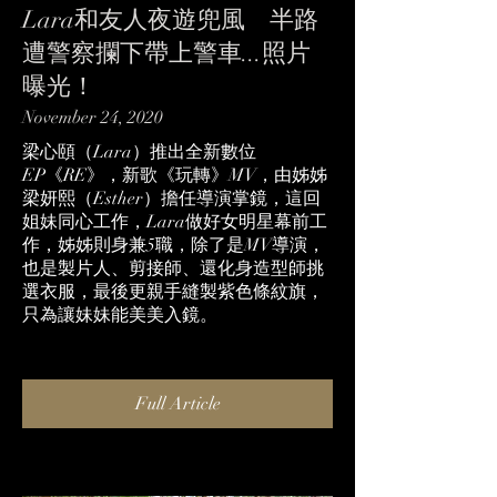
Lara和友人夜遊兜風 半路
遭警察攔下帶上警車...照片
曝光！
November 24, 2020
梁心頤（Lara）推出全新數位
EP《RE》，新歌《玩轉》MV，由姊姊
梁妍熙（Esther）擔任導演掌鏡，這回
姐妹同心工作，Lara做好女明星幕前工
作，姊姊則身兼5職，除了是MV導演，
也是製片人、剪接師、還化身造型師挑
選衣服，最後更親手縫製紫色條紋旗，
只為讓妹妹能美美入鏡。
Full Article