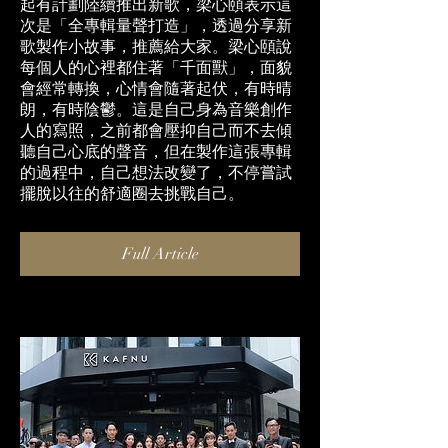
起有計劃陸續推出新歌，梁心頤表示這
次是「全專輯量聲打造」，透過分享新
歌製作小故事，推薦給大家。梁心頤說
每個人的心裡都住著「千面獸」，面貌
會經常轉換，心情會隨著起伏，有時晴
朗，有時陰鬱。這是自己身為音樂創作
人的寫照，之前都會壓抑自己而不去傾
聽自己心底的聲音，但在製作這張專輯
的過程中，自己想法改變了，不停嘗試
擺脫以往的舒適圈去挑戰自己。
Full Article