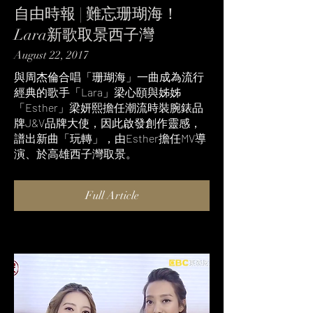
自由時報 | 難忘珊瑚海！
Lara新歌取景西子灣
August 22, 2017
與周杰倫合唱「珊瑚海」一曲成為流行
經典的歌手「Lara」梁心頤與姊姊
「Esther」梁妍熙擔任潮流時裝腕錶品
牌J&V品牌大使，因此啟發創作靈感，
譜出新曲「玩轉」，由Esther擔任MV導
演、於高雄西子灣取景。
Full Article