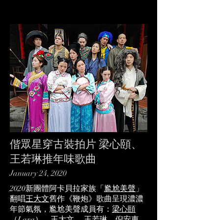
偕眾星穿古裝拍片 梁心頤、
王若琳推年味歌曲
January 24, 2020
2020新團體阿卡貝拉家族「
尷尬美聲
」
翻唱
王大文
舊作《鞭炮》歌曲呈現濃濃
年節氣氛，尷尬美聲成員有：
梁心頤
（Lara）、
王大文
、
王若琳
、
倪安東
、