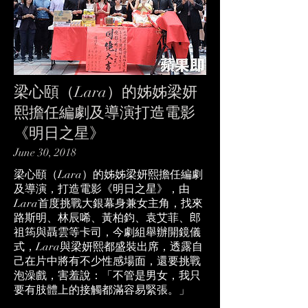
梁心頤（Lara）的姊姊梁妍
熙擔任編劇及導演打造電影
《明日之星》
June 30, 2018
梁心頤（Lara）的姊姊梁妍熙擔任編劇
及導演，打造電影《明日之星》，由
Lara首度挑戰大銀幕身兼女主角，找來
路斯明、林辰唏、黃柏鈞、袁艾菲、郎
祖筠與聶雲等卡司，今劇組舉辦開鏡儀
式，Lara與梁妍熙都盛裝出席，透露自
己在片中將有不少性感場面，還要挑戰
泡澡戲，害羞說：「不管是男女，我只
要有肢體上的接觸都滿容易緊張。」