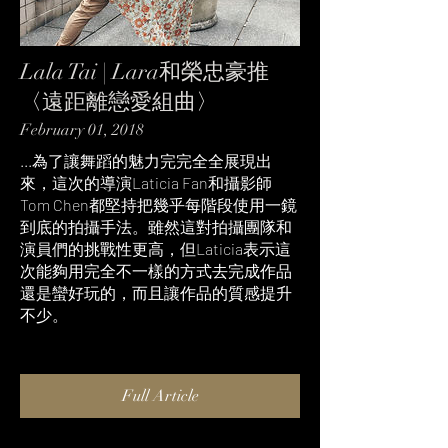
Lala Tai | Lara和榮忠豪推
〈遠距離戀愛組曲〉
February 01, 2018
...為了讓舞蹈的魅力完完全全展現出
來，這次的導演Laticia Fan和攝影師
Tom Chen都堅持把幾乎每階段使用一鏡
到底的拍攝手法。雖然這對拍攝團隊和
演員們的挑戰性更高，但Laticia表示這
次能夠用完全不一樣的方式去完成作品
還是蠻好玩的，而且讓作品的質感提升
不少。
Full Article