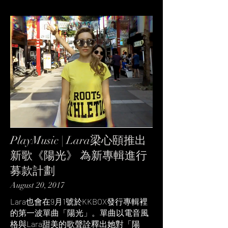
PlayMusic | Lara梁心頤推出
新歌《陽光》 為新專輯進行
募款計劃
August 20, 2017
Lara也會在9月1號於KKBOX發行專輯裡
的第一波單曲「陽光」。單曲以電音風
格與Lara甜美的歌聲詮釋出她對「陽