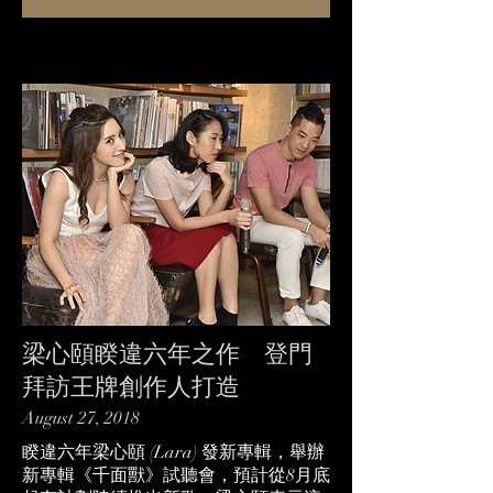
梁心頤睽違六年之作 登門
拜訪王牌創作人打造
August 27, 2018
睽違六年梁心頤 (Lara) 發新專輯，舉辦
新專輯《千面獸》試聽會，預計從8月底