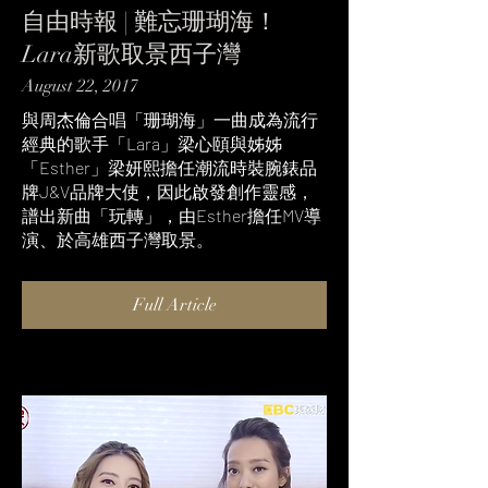
自由時報 | 難忘珊瑚海！
Lara新歌取景西子灣
August 22, 2017
與周杰倫合唱「珊瑚海」一曲成為流行
經典的歌手「Lara」梁心頤與姊姊
「Esther」梁妍熙擔任潮流時裝腕錶品
牌J&V品牌大使，因此啟發創作靈感，
譜出新曲「玩轉」，由Esther擔任MV導
演、於高雄西子灣取景。
Full Article