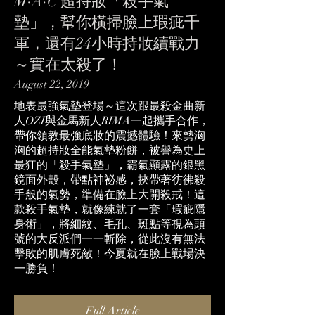
M·A·C 超持妝「殺手氣
墊」，幫你橫掃臉上瑕疵千
軍，還有24小時持妝續戰力
～實在太殺了！
August 22, 2019
地表最強氣墊登場～這次跟最殺金曲新
人OZI與金馬新人RIMA一起攜手合作，
帶你領教最強底妝的震撼體驗！來勢洶
洶的超持妝全能氣墊粉餅，被譽為史上
最狂的「殺手氣墊」，霸氣顯露的銀黑
鏡面外殼，帶點神祕感，挾帶著彷彿殺
手般的氣勢，準備在臉上大開殺戒！這
款殺手氣墊，就像練就了一套「瑕疵隱
身術」，將細紋、毛孔、斑點等視為頭
號的大反派們一一斬除，從此沒有無法
擊敗的肌膚死敵！今夏就在臉上戰場決
一勝負！
Full Article