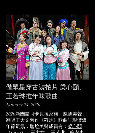
偕眾星穿古裝拍片 梁心頤、
王若琳推年味歌曲
January 24, 2020
2020新團體阿卡貝拉家族「
尷尬美聲
」
翻唱
王大文
舊作《鞭炮》歌曲呈現濃濃
年節氣氛，尷尬美聲成員有：
梁心頤
（Lara）、
王大文
、
王若琳
、
倪安東
、