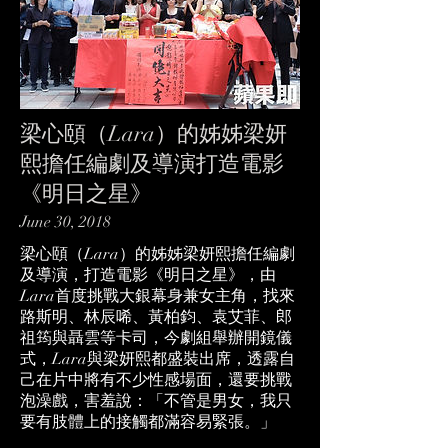
梁心頤（Lara）的姊姊梁妍
熙擔任編劇及導演打造電影
《明日之星》
June 30, 2018
梁心頤（Lara）的姊姊梁妍熙擔任編劇
及導演，打造電影《明日之星》，由
Lara首度挑戰大銀幕身兼女主角，找來
路斯明、林辰唏、黃柏鈞、袁艾菲、郎
祖筠與聶雲等卡司，今劇組舉辦開鏡儀
式，Lara與梁妍熙都盛裝出席，透露自
己在片中將有不少性感場面，還要挑戰
泡澡戲，害羞說：「不管是男女，我只
要有肢體上的接觸都滿容易緊張。」