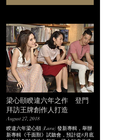
梁心頤睽違六年之作 登門
拜訪王牌創作人打造
August 27, 2018
睽違六年梁心頤 (Lara) 發新專輯，舉辦
新專輯《千面獸》試聽會，預計從8月底