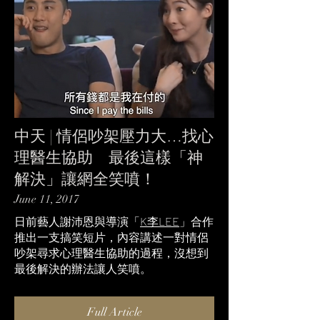
中天 | 情侶吵架壓力大…找心
理醫生協助 最後這樣「神
解決」讓網全笑噴！
June 11, 2017
日前藝人謝沛恩與導演「
K李LEE
」合作
推出一支搞笑短片，內容講述一對情侶
吵架尋求心理醫生協助的過程，沒想到
最後解決的辦法讓人笑噴。
Full Article