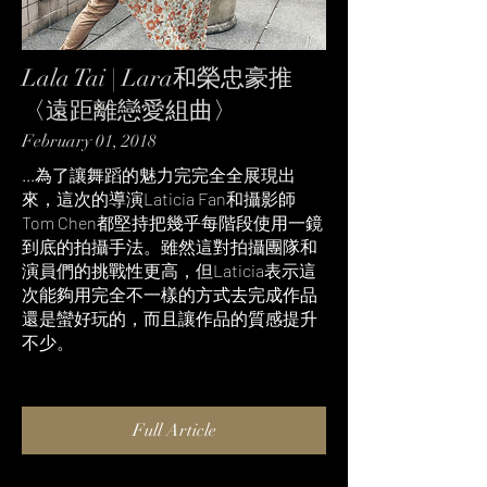
Lala Tai | Lara和榮忠豪推
〈遠距離戀愛組曲〉
February 01, 2018
...為了讓舞蹈的魅力完完全全展現出
來，這次的導演Laticia Fan和攝影師
Tom Chen都堅持把幾乎每階段使用一鏡
到底的拍攝手法。雖然這對拍攝團隊和
演員們的挑戰性更高，但Laticia表示這
次能夠用完全不一樣的方式去完成作品
還是蠻好玩的，而且讓作品的質感提升
不少。
Full Article