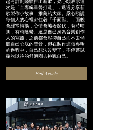
起有計劃陸續推出新歌，梁心頤表示這
次是「全專輯量聲打造」，透過分享新
歌製作小故事，推薦給大家。梁心頤說
每個人的心裡都住著「千面獸」，面貌
會經常轉換，心情會隨著起伏，有時晴
朗，有時陰鬱。這是自己身為音樂創作
人的寫照，之前都會壓抑自己而不去傾
聽自己心底的聲音，但在製作這張專輯
的過程中，自己想法改變了，不停嘗試
擺脫以往的舒適圈去挑戰自己。
Full Article