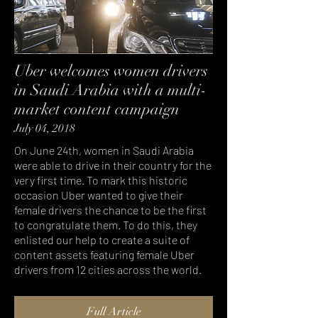
Uber welcomes women drivers
in Saudi Arabia with a multi-
market content campaign
July 04, 2018
On June 24th, women in Saudi Arabia
were able to drive in their country for the
very first time. To mark this historic
occasion Uber wanted to give their
female drivers the chance to be the first
to congratulate them. To do this, they
enlisted our help to create a suite of
content assets featuring female Uber
drivers from 12 cities across the world.
Full Article