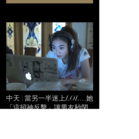
中天 | 當另一半迷上LOL…她
「這招神反擊」讓男友秒閉
嘴 網看完全笑歪！
May 21, 2017
藝人謝沛恩近日與導演「
K李LEE
」合作