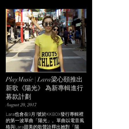
PlayMusic | Lara梁心頤推出
新歌《陽光》 為新專輯進行
募款計劃
August 20, 2017
Lara也會在9月1號於KKBOX發行專輯裡
的第一波單曲「陽光」。單曲以電音風
格與Lara甜美的歌聲詮釋出她對「陽