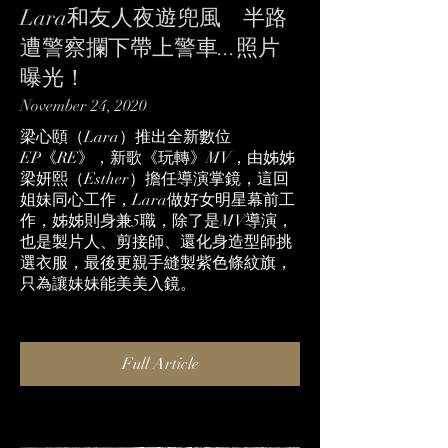
Lara和友人夜遊兜風 半路
遭警察攔下帶上警車...照片
曝光！
November 24, 2020
梁心頤（Lara）推出全新數位
EP《RE》，新歌《玩轉》MV，由姊姊
梁妍熙（Esther）擔任導演掌鏡，這回
姐妹同心工作，Lara做好女明星幕前工
作，姊姊則身兼5職，除了是MV導演，
也是製片人、剪接師、還化身造型師挑
選衣服，最後更親手縫製紫色條紋旗，
只為讓妹妹能美美入鏡。
Full Article