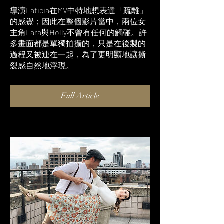
導演Laticia在MV中特地想表達「疏離」
的感覺；因此在整個影片當中，兩位女
主角Lara與Holly不曾有任何的觸碰。許
多畫面都是單獨拍攝的，只是在後製的
過程又被連在一起，為了更明顯地讓撕
裂感自然地浮現。
Full Article