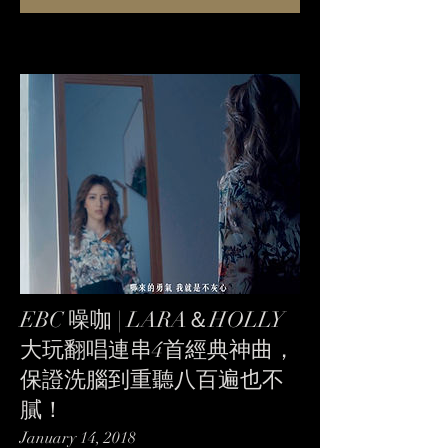
EBC 噪咖 | LARA＆HOLLY
大玩翻唱連串4首經典神曲，
保證洗腦到重聽八百遍也不
膩！
January 14, 2018